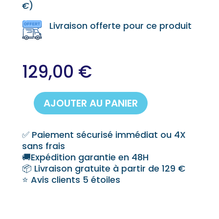
€
)
Livraison offerte pour ce produit
129,00
€
AJOUTER AU PANIER
quantité
de
Balai
✅ Paiement sécurisé immédiat ou 4X
Fairlock
sans frais
:
🚚Expédition garantie en 48H
Montage
📦 Livraison gratuite à partir de 129 €
et
⭐ Avis clients 5 étoiles
Astuce
à
connaître