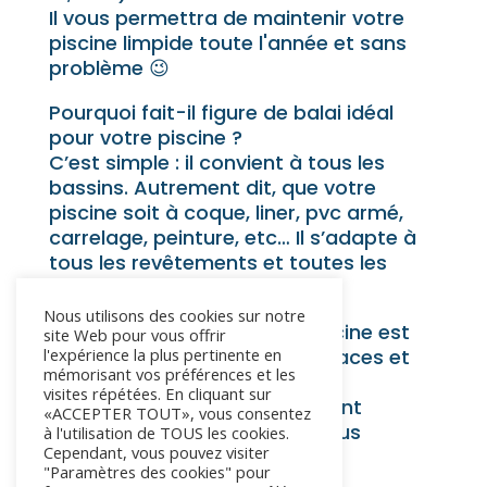
Il vous permettra de maintenir votre
piscine limpide toute l'année et sans
problème 😉
Pourquoi fait-il figure de balai idéal
pour votre piscine ?
C’est simple : il convient à tous les
bassins. Autrement dit, que votre
piscine soit à coque, liner, pvc armé,
carrelage, peinture, etc… Il s’adapte à
tous les revêtements et toutes les
surfaces.
Nous utilisons des cookies sur notre
Ce balais aspirateur pour piscine est
site Web pour vous offrir
excellent pour les grands espaces et
l'expérience la plus pertinente en
mémorisant vos préférences et les
les gros volumes.
visites répétées. En cliquant sur
Vous vous en doutez, il convient
«ACCEPTER TOUT», vous consentez
également sur les surfaces plus
à l'utilisation de TOUS les cookies.
Cependant, vous pouvez visiter
petites.
"Paramètres des cookies" pour