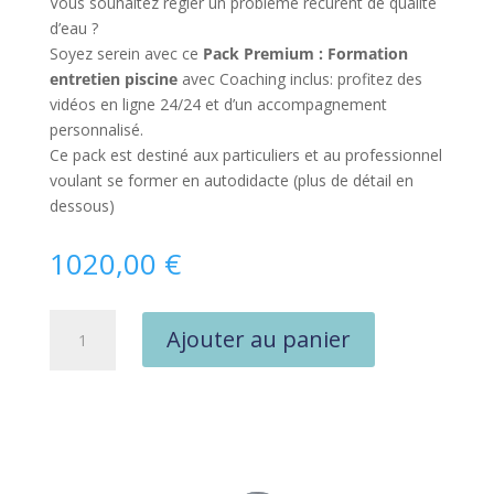
Vous souhaitez régler un problème récurent de qualité
d’eau ?
Soyez serein avec ce
Pack Premium : Formation
entretien piscine
avec Coaching inclus: profitez des
vidéos en ligne 24/24 et d’un accompagnement
personnalisé.
Ce pack est destiné aux particuliers et au professionnel
voulant se former en autodidacte (plus de détail en
dessous)
1020,00
€
quantité
Ajouter au panier
de
L'Essentiel
pour
votre
Piscine
-