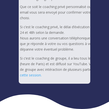
Que ce soit le coaching privé personnalisé ou le coachi
email vous sera envoyé pour confirmer votre inscripti
choisi.
Si c’est le coaching privé, le délai d’éxécution de votre
24 et 48h selon la demande.
Nous aurons une conversation téléphonique ou en visio
que je réponde à votre ou vos questions à vous, et pour
dépanne votre éventuel problème.
Si c’est le coaching de groupe, il a lieu tous les Samedi à
(heure de Paris) et est diffusé sur YouTube. Voici une s
de groupe avec intéraction de plusieurs participants,
cliq
cette session.