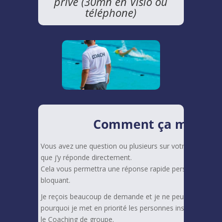
privé (30mn en Visio ou
téléphone)
Comment ça marche
Vous avez une question ou plusieurs sur votre piscine e
que j’y réponde directement.
Cela vous permettra une réponse rapide personnalisé po
bloquant.
Je reçois beaucoup de demande et je ne peux pas toutes l
pourquoi je met en priorité les personnes inscrites sur l
le Coaching de groupe.