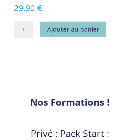
29,90
€
quantité
Ajouter au panier
de
L'Essentiel
pour
votre
Piscine
-
brochee,
de
Patrice
GUIDA
Nos Formations !
-
Frais
de
port
Privé : Pack Start :
inclus
en