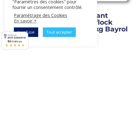
"Paramètres des cookies" pour
fournir un consentement contrôlé.
PH plus
Floculant
Paramétrage des Cookies
En savoir +
poudre
Superflock
Aquapure 5Kg
Plus 1kg Bayrol
Je refuse
Tout accepter
19,90
€
34,90
€
9.5
/10 (984 avis)
★★★★★
AJOUTER AU
AJOUTER AU
PANIER
PANIER