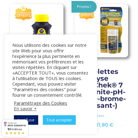
popularité
Promo !
Nous utilisons des cookies sur notre
site Web pour vous offrir
l'expérience la plus pertinente en
mémorisant vos préférences et les
visites répétées. En cliquant sur
Bandelettes
Bandelettes
«ACCEPTER TOUT», vous consentez
d’analyse
d’analyse
à l'utilisation de TOUS les cookies.
Cependant, vous pouvez visiter
AquaChek®
AquaChek® 7
"Paramètres des cookies" pour
Jaune (pH-
(alcalinite-pH-
fournir un consentement contrôlé.
Chlore-alca-
Chlore-brome-
Paramétrage des Cookies
stabilisant)
stabilisant-)
En savoir +
Je refuse
Tout accepter
Le
Le
16,90
€
24,90
€
21,90
€
9.5
/10 (984 avis)
prix
prix
★★★★★