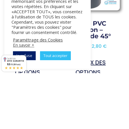
mémorisant vos préférences et les
visites répétées. En cliquant sur
«ACCEPTER TOUT», vous consentez
à l'utilisation de TOUS les cookies.
Cependant, vous pouvez visiter
Vanne 1/4 tour
Coude PVC
"Paramètres des cookies" pour
PVC femelle à
pression –
fournir un consentement contrôlé.
coller
angle de 45°
Paramétrage des Cookies
En savoir +
Plage
Plage
19,90
€
–
419,10
€
1,70
€
–
2,80
€
de
de
Ce
Ce
Je refuse
Tout accepter
prix :
prix :
produit
produ
CHOIX DES
CHOIX DES
9.5
/10 (984 avis)
★★★★★
19,90 €
1,70 €
a
a
OPTIONS
OPTIONS
à
à
plusieurs
plusi
419,10 €
2,80 €
variations.
varia
Les
Les
options
opti
peuvent
peuv
être
être
choisies
chois
sur
sur